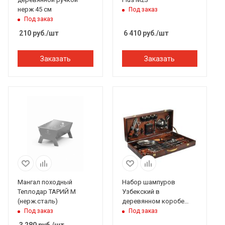
нерж 45 см
Под заказ
Под заказ
210
руб.
/шт
6 410
руб.
/шт
Заказать
Заказать
Мангал походный
Набор шампуров
Теплодар ТАРИЙ М
Узбекский в
(нерж.сталь)
деревянном коробе
Дипломат
Под заказ
Под заказ