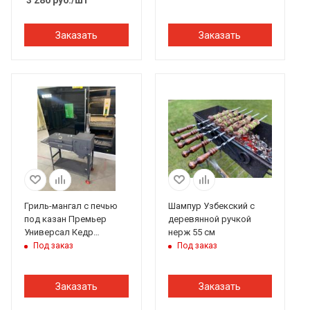
3 280
руб.
/шт
Заказать
Заказать
Гриль-мангал с печью
Шампур Узбекский с
под казан Премьер
деревянной ручкой
Универсал Кедр
нерж 55 см
Стальной
Под заказ
Под заказ
Заказать
Заказать