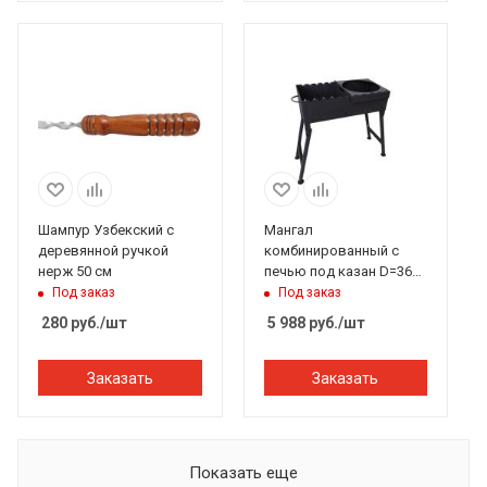
Шампур Узбекский с
Мангал
деревянной ручкой
комбинированный с
нерж 50 см
печью под казан D=360
мм 8-12 литров
Под заказ
Под заказ
280
руб.
/шт
5 988
руб.
/шт
Заказать
Заказать
Показать еще