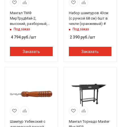
Мангал ТМФ
Набор шампуров 43см
МирТрудМай-2,
(с ручкой 68 см) 6шт в
высокий, разборный,
чехле (оранжевый) #
решетка-гриль, без
Под заказ
Под заказ
сумки
4 794
руб.
/шт
2 390
руб.
/шт
Заказать
Заказать
Шампур Узбекский с
Мангал Торнадо Master
деревянной ручкой
Plus M23