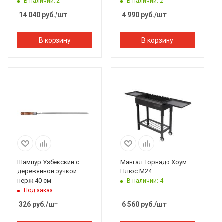
В наличии: 2
В наличии: 2
14 040
руб.
/шт
4 990
руб.
/шт
В корзину
В корзину
Шампур Узбекский с
Мангал Торнадо Хоум
деревянной ручкой
Плюс M24
нерж 40 см
В наличии: 4
Под заказ
326
руб.
/шт
6 560
руб.
/шт