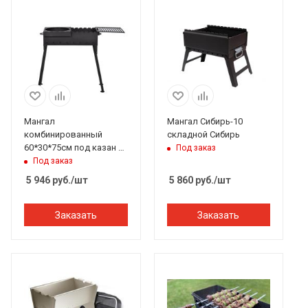
Мангал
Мангал Сибирь-10
комбинированный
складной Сибирь
60*30*75см под казан с
Под заказ
решеткой Гриль
Под заказ
5 946
руб.
/шт
5 860
руб.
/шт
Заказать
Заказать