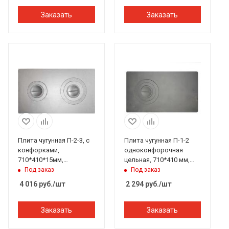
Заказать
Заказать
Плита чугунная П-2-3, с
Плита чугунная П-1-2
конфорками,
одноконфорочная
710*410*15мм,
цельная, 710*410 мм,
Балезино
Балезино
Под заказ
Под заказ
4 016
руб.
/шт
2 294
руб.
/шт
Заказать
Заказать