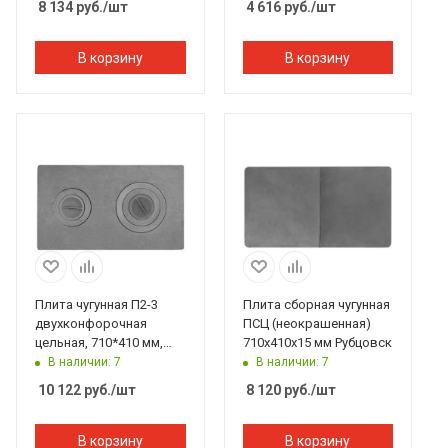
8 134
руб.
/шт
4 616
руб.
/шт
В корзину
В корзину
Плита чугунная П2-3
Плита сборная чугунная
двухконфорочная
ПСЦ (неокрашенная)
цельная, 710*410 мм,
710х410х15 мм Рубцовск
Рубцовск
В наличии: 7
В наличии: 7
10 122
руб.
/шт
8 120
руб.
/шт
В корзину
В корзину