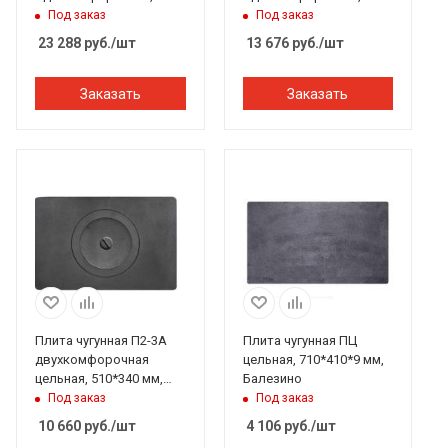
600*600*265 мм,
512*512*20 мм,
Под заказ
Под заказ
Рубцовск
Рубцовск
23 288
руб.
/шт
13 676
руб.
/шт
Заказать
Заказать
Плита чугунная П2-3А
Плита чугунная ПЦ
двухкомфорочная
цельная, 710*410*9 мм,
цельная, 510*340 мм,
Балезино
Рубцовск
Под заказ
Под заказ
10 660
руб.
/шт
4 106
руб.
/шт