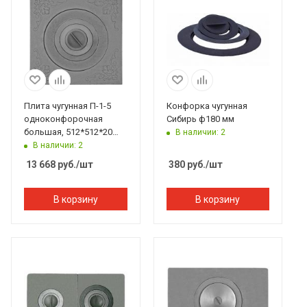
Плита чугунная П-1-5
Конфорка чугунная
одноконфорочная
Сибирь ф180 мм
большая, 512*512*20
В наличии: 2
мм, 4 конфорки
В наличии: 2
Рубцовск
13 668
руб.
/шт
380
руб.
/шт
В корзину
В корзину