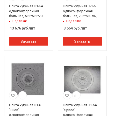
Плита чугунная П1-5А
Плита чугунная П-1-5
одноконфорочная
одноконфорочная
большая, 512*512*20
большая, 705*530 мм,
мм, 5 конфорок
Балезино
Под заказ
Под заказ
Рубцовск
13 676
руб.
/шт
3 664
руб.
/шт
Заказать
Заказать
Плита чугунная П1-6
Плита чугунная П1-5А
"Зной"
"Ярило"
одноконфорочная,
одноконфорочная,