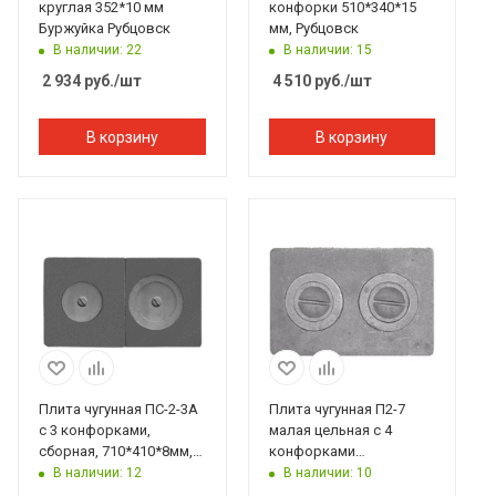
круглая 352*10 мм
конфорки 510*340*15
Буржуйка Рубцовск
мм, Рубцовск
В наличии: 22
В наличии: 15
2 934
руб.
/шт
4 510
руб.
/шт
В корзину
В корзину
Плита чугунная ПС-2-3А
Плита чугунная П2-7
с 3 конфорками,
малая цельная с 4
сборная, 710*410*8мм,
конфорками
Рубцовск
510*340*15мм Рубцовск
В наличии: 12
В наличии: 10