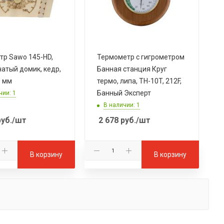
тр Sawo 145-НD,
Термометр с гигрометром
атый домик, кедр,
Банная станция Круг
0 мм
термо, липа, TH-10T, 212F,
Банный Эксперт
чии: 1
В наличии: 1
уб.
/шт
2 678
руб.
/шт
В корзину
В корзину