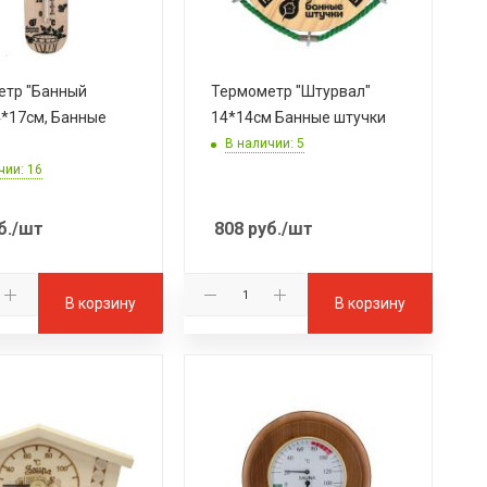
етр "Банный
Термометр "Штурвал"
4*17см, Банные
14*14см Банные штучки
В наличии: 5
чии: 16
б.
/шт
808
руб.
/шт
В корзину
В корзину