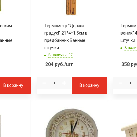
легким
Термометр "Держи
Термом
градус!" 21*4*1,5см в
веник" 
Банные
предбанник Банные
штучки
штучки
В нали
В наличии: 37
204
руб.
/шт
358
ру
В корзину
В корзину