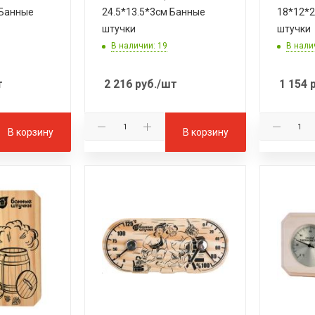
 Банные
24.5*13.5*3см Банные
18*12*2
штучки
штучки
В наличии: 19
В нали
т
2 216
руб.
/шт
1 154
р
В корзину
В корзину