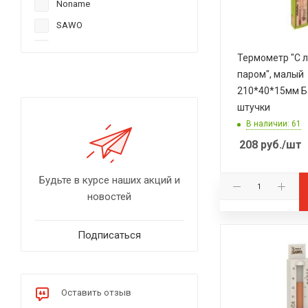
Noname
SAWO
Добропаровъ
Термометр "С 
TAKE IT EASY
паром", малый
Термометр
210*40*15мм 
штучки
В наличии: 61
208
руб.
/шт
Будьте в курсе наших акций и
новостей
Подписаться
Оставить отзыв