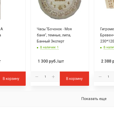
-A
Часы "Бочонок - Моя
Гигроме
баня", темные, липа,
Бревенч
Банный Эксперт
230*12
В наличии: 1
В нали
т
1 300
руб.
/шт
2 388
р
В корзину
В корзину
Показать еще