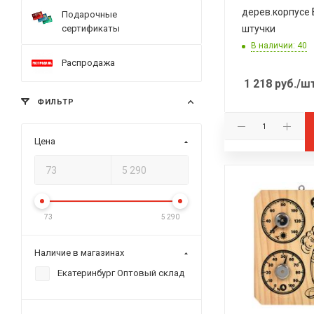
дерев.корпусе
Подарочные
сертификаты
штучки
В наличии: 40
Распродажа
1 218
руб.
/ш
ФИЛЬТР
Цена
73
5 290
Наличие в магазинах
Екатеринбург Оптовый склад