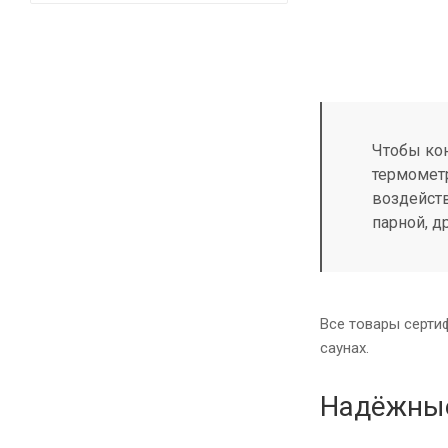
Чтобы кон
термометр
воздейст
парной, д
Все товары серти
саунах.
Надёжные