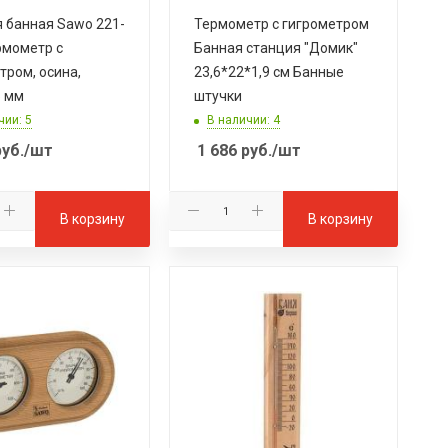
 банная Sawo 221-
Термометр с гигрометром
рмометр с
Банная станция "Домик"
тром, осина,
23,6*22*1,9 см Банные
5 мм
штучки
чии: 5
В наличии: 4
уб.
/шт
1 686
руб.
/шт
В корзину
В корзину