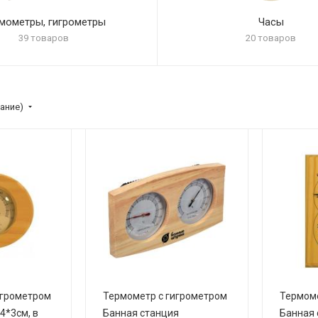
мометры, гигрометры
Часы
39 товаров
20 товаров
ание)
игрометром
Термометр с гигрометром
Термоме
4*3см, в
Банная станция
Банная 