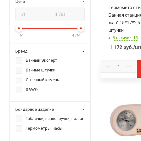
Цена
Термометр с г
Банная станция
жар" 15*17*2,5
штучки
61
4 761
В наличии: 15
1 172
руб.
/ш
Бренд
Банный Эксперт
Банные штучки
Огненный камень
SAWO
Бондарное изделие
Таблички, панно, ручки, полки
Термометры, часы