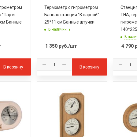
игрометром
Термометр с гигрометром
Станция
 "Пар и
Банная станция "В парной"
THA, те
 см Банные
25*11 см Банные штучки
гигроме
140*22
В наличии: 9
В нали
т
1 350
руб.
/шт
4 790
р
В корзину
В корзину