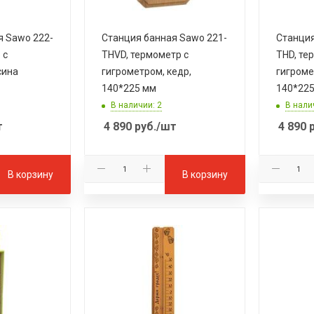
я Sawo 222-
Станция банная Sawo 221-
Станция
 с
THVD, термометр с
THD, те
сина
гигрометром, кедр,
гигроме
140*225 мм
140*22
В наличии: 2
В нали
т
4 890
руб.
/шт
4 890
р
В корзину
В корзину