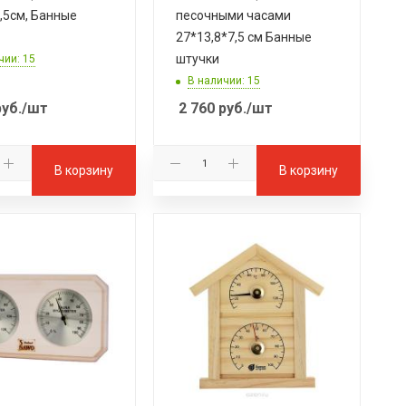
,5см, Банные
песочными часами
27*13,8*7,5 см Банные
штучки
чии: 15
В наличии: 15
уб.
/шт
2 760
руб.
/шт
В корзину
В корзину