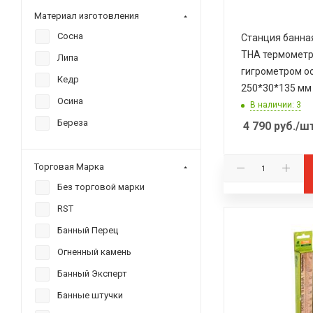
Материал изготовления
Сосна
Станция банна
THA термометр
Липа
гигрометром о
Кедр
250*30*135 мм
Осина
В наличии: 3
Береза
4 790
руб.
/ш
Торговая Марка
Без торговой марки
RST
Банный Перец
Огненный камень
Банный Эксперт
Банные штучки