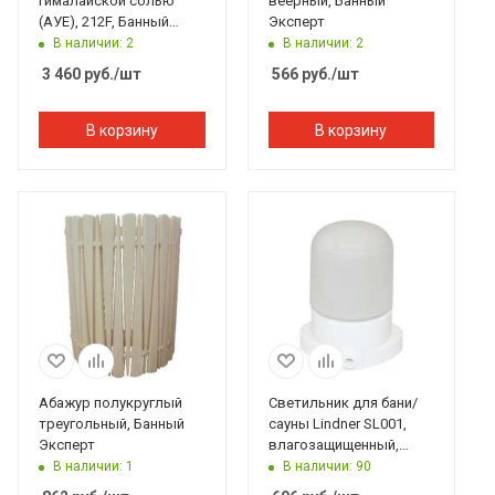
гималайской солью
веерный, Банный
(АУЕ), 212F, Банный
Эксперт
Эксперт
В наличии: 2
В наличии: 2
3 460
руб.
/шт
566
руб.
/шт
В корзину
В корзину
Абажур полукруглый
Светильник для бани/
треугольный, Банный
сауны Lindner SL001,
Эксперт
влагозащищенный,
термостойкий, прямой
В наличии: 1
В наличии: 90