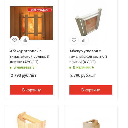
Абажур угловой с
Абажур угловой с
гималайской солью, 3
гималайской солью 3
плитки (АУС-3П)
плитки (АУ-3П)
Вертикально Банный
горизонтально Банный
В наличии: 8
В наличии: 6
Эксперт
Эксперт
2 790
руб.
/шт
2 790
руб.
/шт
В корзину
В корзину