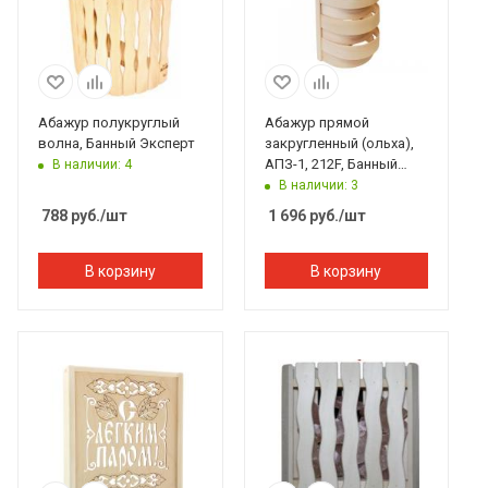
Абажур полукруглый
Абажур прямой
волна, Банный Эксперт
закругленный (ольха),
АПЗ-1, 212F, Банный
В наличии: 4
Эксперт
В наличии: 3
788
руб.
/шт
1 696
руб.
/шт
В корзину
В корзину