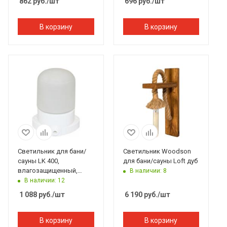
862
руб.
/шт
696
руб.
/шт
В корзину
В корзину
Светильник для бани/
Светильник Woodson
сауны LK 400,
для бани/сауны Loft дуб
влагозащищенный,
В наличии: 8
термостойкий, прямой
В наличии: 12
1 088
руб.
/шт
6 190
руб.
/шт
В корзину
В корзину