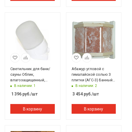
Светильник для бани/
Абажур угловой с
сауны Облик,
гималайской солью 3
влагозащищенный,
плитки (АГС-3) Банный
термостойкий 401,
Эксперт
В наличии: 1
В наличии: 2
угловой 45°
1 396
руб.
/шт
3 454
руб.
/шт
В корзину
В корзину