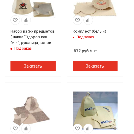
Набор из 3-х предметов
Комплект (белый)
(шапка "Здоров как
Под заказ
бык", рукавица, коврик)
Бацькина баня
Под заказ
672
руб.
/шт
Заказать
Заказать