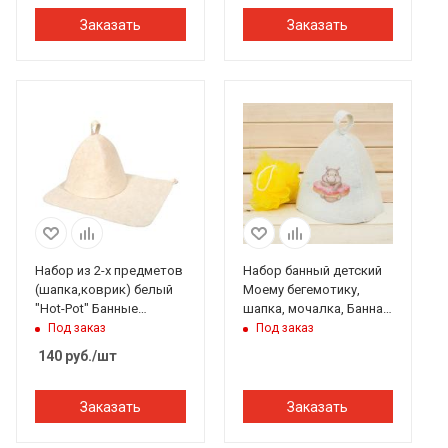
Заказать
Заказать
Набор из 2-х предметов
Набор банный детский
(шапка,коврик) белый
Моему бегемотику,
"Hot-Pot" Банные
шапка, мочалка, Банная
штучки
забава
Под заказ
Под заказ
140
руб.
/шт
Заказать
Заказать