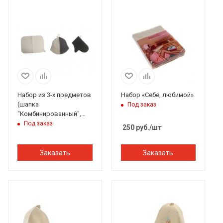
Набор из 3-х предметов
Набор «Себе, любимой»
(шапка
Под заказ
"Комбинированный",
рукавица, коврик)
Под заказ
250
руб.
/шт
Бацькина баня #
Заказать
Заказать