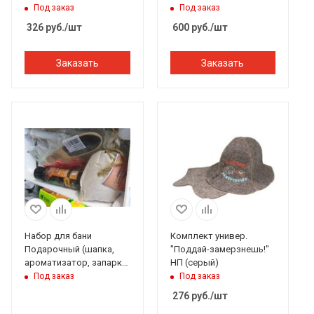
Под заказ
Под заказ
326
руб.
/шт
600
руб.
/шт
Заказать
Заказать
Набор для бани
Комплект универ.
Подарочный (шапка,
"Поддай-замерзнешь!"
ароматизатор, запарка,
НП (серый)
пилка, топпер, ящик)
Под заказ
Под заказ
Добропаров
276
руб.
/шт