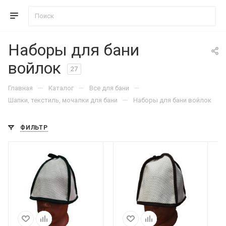
Наборы для бани
войлок
27
—
—
—
Главная
Каталог
Все для бани
—
Шапки, текстиль, мочалки для бани
Наборы для бани войлок
ФИЛЬТР