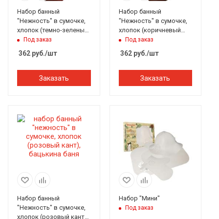
Набор банный
Набор банный
"Нежность" в сумочке,
"Нежность" в сумочке,
хлопок (темно-зеленый
хлопок (коричневый
кант), Бацькина баня
кант), Бацькина баня
Под заказ
Под заказ
362
руб.
/шт
362
руб.
/шт
Заказать
Заказать
Набор банный
Набор "Мини"
"Нежность" в сумочке,
Под заказ
хлопок (розовый кант),