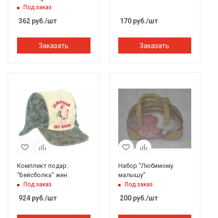
Бацькина баня
Под заказ
362
руб.
/шт
170
руб.
/шт
Заказать
Заказать
Комплект подар.
Набор "Любимому
"Бейсболка" жен.
малышу"
Под заказ
Под заказ
924
руб.
/шт
200
руб.
/шт