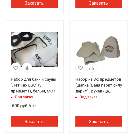
Заказать
Заказать
Набор для бани и сауны
Набор из 3-х предметов
"Летчик- ВВС" (3
(шапка "Баня парит силу
предмета), белый, МСК
дарит" , рукавица,
коврик) Бацькина баня
Под заказ
Под заказ
600
руб.
/шт
Заказать
Заказать